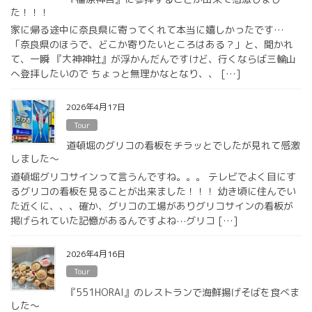
た！！！
家に帰る途中に奈良県に寄ってくれて本当に嬉しかったです…
「奈良県のほうで、どこか寄りたいところはある？」と、聞かれ
て、一瞬 『大神神社』が浮かんだんですけど、行くならば三輪山
へ登拝したいので ちょっと無理かなとなり、、 […]
2026年4月17日
Tour
道頓堀のグリコの看板をチラッとでしたが見れて感激
しました〜
道頓堀グリコサインって言うんですね。。。 テレビでよく目にす
るグリコの看板を見ることが出来ました！！！ 幼き頃に住んでい
た近くに、、、確か、グリコの工場がありグリコサインの看板が
掲げられていた記憶があるんですよね⋯グリコ […]
2026年4月16日
Tour
『551HORAI』のレストランで海鮮揚げそばを食べま
した〜