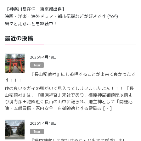
【神奈川県在住 東京都出身】
映画・洋楽・海外ドラマ・都市伝説などが好きです (^o^)
細々と走ることも継続中！
最近の投稿
2026年4月19日
Tour
『長山稲荷社』にも参拝することが出来て良かったで
す！！！
仲の良いツガイの鴨がいて見入ってしまいましたよん！！！ 『長
山稲荷社』は、『橿原神宮』末社であり、橿原神宮御鎮座以前よ
り境内深田池畔近く長山の山中に祀られ、地主神として「開運厄
除・五穀豊穣・家内安全」を御神徳とする霊験あ […]
2026年4月18日
Tour
『橿原神宮』に参拝することが出来て感激しまし