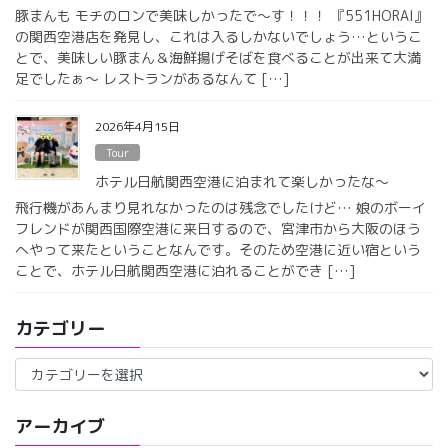
豚まんも モチのロンで美味しかったで〜す！！！ 『551HORAI』
の関西空港店を発見し、これは入るしかないでしょう…というこ
とで、美味しい豚まん＆海鮮揚げそばを食べることが出来て大満
足でしたぁ〜 レストランがあるなんて […]
2026年4月15日
Tour
ホテル日航関西空港に泊まれて楽しかったな〜
飛行機があんまり見れなかったのは残念でしたけど… 娘のボーイ
フレンドが関西国際空港に来日するので、宮津市から大阪のほう
へやって来たということなんです。そのため空港に近い宿という
ことで、ホテル日航関西空港に泊れることができ […]
カテゴリー
カ
テ
ゴ
アーカイブ
リ