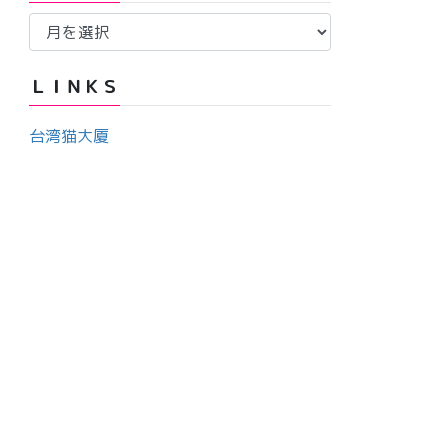
ア
ー
ー
カ
ＬＩＮＫＳ
イ
ブ
台湾猫大厦