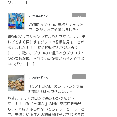
り、、 […]
Tour
2026年4月17日
道頓堀のグリコの看板をチラッと
でしたが見れて感激しました〜
道頓堀グリコサインって言うんですね。。。 テ
レビでよく目にするグリコの看板を見ることが
出来ました！！！ 幼き頃に住んでいた近く
に、、、確か、グリコの工場がありグリコサイ
ンの看板が掲げられていた記憶があるんですよ
ね⋯グリコ […]
Tour
2026年4月16日
『551HORAI』のレストランで海
鮮揚げそばを食べました〜
豚まんも モチのロンで美味しかったで〜
す！！！ 『551HORAI』の関西空港店を発見
し、これは入るしかないでしょう…ということ
で、美味しい豚まん＆海鮮揚げそばを食べるこ