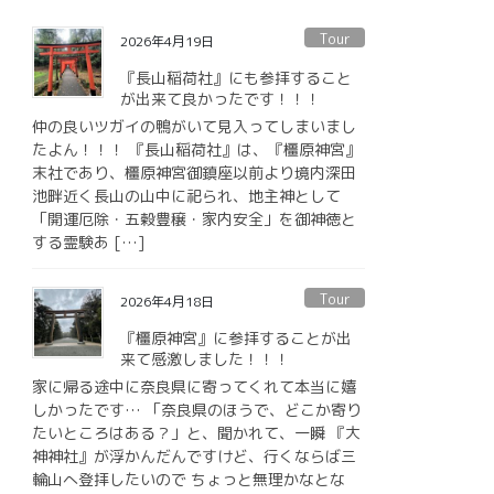
Tour
2026年4月19日
『長山稲荷社』にも参拝すること
が出来て良かったです！！！
仲の良いツガイの鴨がいて見入ってしまいまし
たよん！！！ 『長山稲荷社』は、『橿原神宮』
末社であり、橿原神宮御鎮座以前より境内深田
池畔近く長山の山中に祀られ、地主神として
「開運厄除・五穀豊穣・家内安全」を御神徳と
する霊験あ […]
Tour
2026年4月18日
『橿原神宮』に参拝することが出
来て感激しました！！！
家に帰る途中に奈良県に寄ってくれて本当に嬉
しかったです… 「奈良県のほうで、どこか寄り
たいところはある？」と、聞かれて、一瞬 『大
神神社』が浮かんだんですけど、行くならば三
輪山へ登拝したいので ちょっと無理かなとな