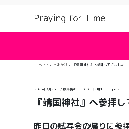
コ
ナ
ン
ビ
Praying for Time
テ
ゲ
ン
ー
ツ
シ
に
ョ
移
ン
動
に
移
動
HOME
お出かけ
『靖国神社』へ参拝してきました！
2026年3月26日
/ 最終更新日 :
2026年5月10日
juris
『靖国神社』へ参拝し
昨日の試写会の帰りに参