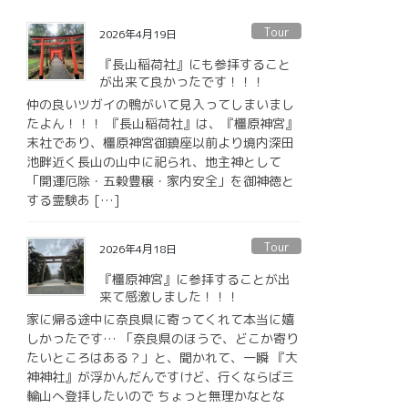
Tour
2026年4月19日
『長山稲荷社』にも参拝すること
が出来て良かったです！！！
仲の良いツガイの鴨がいて見入ってしまいまし
たよん！！！ 『長山稲荷社』は、『橿原神宮』
末社であり、橿原神宮御鎮座以前より境内深田
池畔近く長山の山中に祀られ、地主神として
「開運厄除・五穀豊穣・家内安全」を御神徳と
する霊験あ […]
Tour
2026年4月18日
『橿原神宮』に参拝することが出
来て感激しました！！！
家に帰る途中に奈良県に寄ってくれて本当に嬉
しかったです… 「奈良県のほうで、どこか寄り
たいところはある？」と、聞かれて、一瞬 『大
神神社』が浮かんだんですけど、行くならば三
輪山へ登拝したいので ちょっと無理かなとな