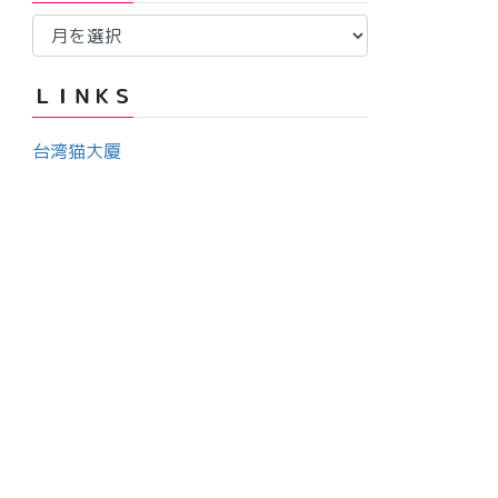
ア
ー
ー
カ
ＬＩＮＫＳ
イ
ブ
台湾猫大厦