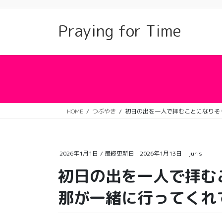
コ
ナ
ン
ビ
Praying for Time
テ
ゲ
ン
ー
ツ
シ
に
ョ
移
ン
動
に
移
動
HOME
つぶやき
初日の出を一人で拝むことになりそ
2026年1月1日
/ 最終更新日 :
2026年1月13日
juris
初日の出を一人で拝む
那が一緒に行ってくれ