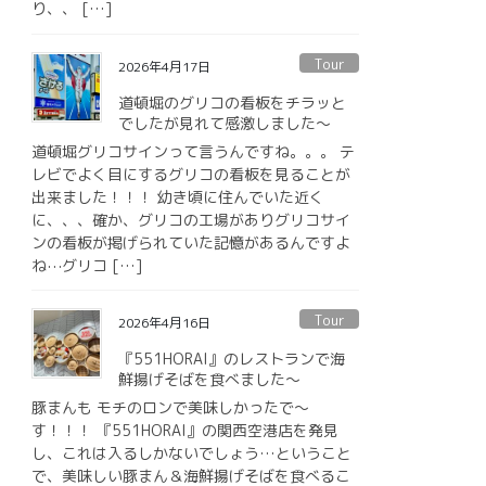
り、、 […]
Tour
2026年4月17日
道頓堀のグリコの看板をチラッと
でしたが見れて感激しました〜
道頓堀グリコサインって言うんですね。。。 テ
レビでよく目にするグリコの看板を見ることが
出来ました！！！ 幼き頃に住んでいた近く
に、、、確か、グリコの工場がありグリコサイ
ンの看板が掲げられていた記憶があるんですよ
ね⋯グリコ […]
Tour
2026年4月16日
『551HORAI』のレストランで海
鮮揚げそばを食べました〜
豚まんも モチのロンで美味しかったで〜
す！！！ 『551HORAI』の関西空港店を発見
し、これは入るしかないでしょう…ということ
で、美味しい豚まん＆海鮮揚げそばを食べるこ