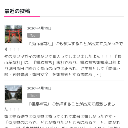
最近の投稿
2026年4月19日
Tour
『長山稲荷社』にも参拝することが出来て良かったで
す！！！
仲の良いツガイの鴨がいて見入ってしまいましたよん！！！ 『長
山稲荷社』は、『橿原神宮』末社であり、橿原神宮御鎮座以前よ
り境内深田池畔近く長山の山中に祀られ、地主神として「開運厄
除・五穀豊穣・家内安全」を御神徳とする霊験あ […]
2026年4月18日
Tour
『橿原神宮』に参拝することが出来て感激しまし
た！！！
家に帰る途中に奈良県に寄ってくれて本当に嬉しかったです…
「奈良県のほうで、どこか寄りたいところはある？」と、聞かれ