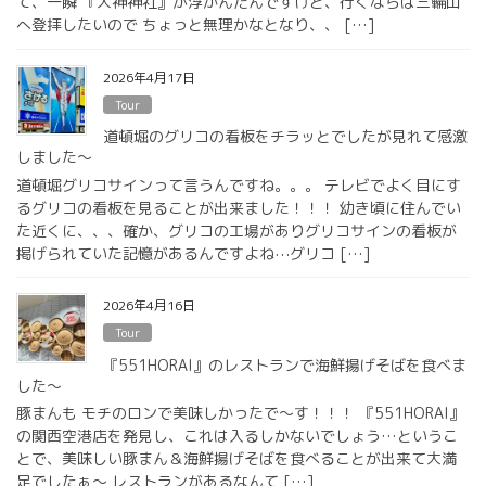
て、一瞬 『大神神社』が浮かんだんですけど、行くならば三輪山
へ登拝したいので ちょっと無理かなとなり、、 […]
2026年4月17日
Tour
道頓堀のグリコの看板をチラッとでしたが見れて感激
しました〜
道頓堀グリコサインって言うんですね。。。 テレビでよく目にす
るグリコの看板を見ることが出来ました！！！ 幼き頃に住んでい
た近くに、、、確か、グリコの工場がありグリコサインの看板が
掲げられていた記憶があるんですよね⋯グリコ […]
2026年4月16日
Tour
『551HORAI』のレストランで海鮮揚げそばを食べま
した〜
豚まんも モチのロンで美味しかったで〜す！！！ 『551HORAI』
の関西空港店を発見し、これは入るしかないでしょう…というこ
とで、美味しい豚まん＆海鮮揚げそばを食べることが出来て大満
足でしたぁ〜 レストランがあるなんて […]