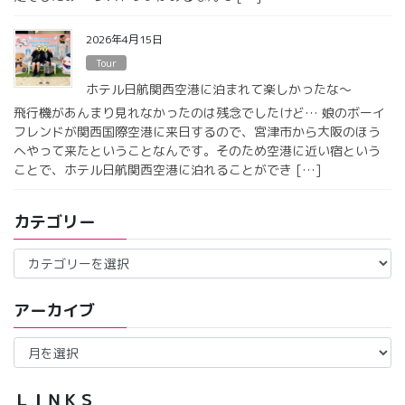
2026年4月15日
Tour
ホテル日航関西空港に泊まれて楽しかったな〜
飛行機があんまり見れなかったのは残念でしたけど… 娘のボーイ
フレンドが関西国際空港に来日するので、宮津市から大阪のほう
へやって来たということなんです。そのため空港に近い宿という
ことで、ホテル日航関西空港に泊れることができ […]
カテゴリー
カ
テ
ゴ
アーカイブ
リ
ー
ア
ー
カ
イ
ＬＩＮＫＳ