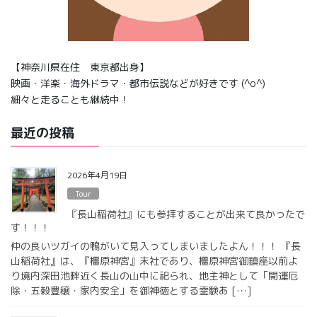
【神奈川県在住 東京都出身】
映画・洋楽・海外ドラマ・都市伝説などが好きです (^o^)
細々と走ることも継続中！
最近の投稿
2026年4月19日
Tour
『長山稲荷社』にも参拝することが出来て良かったで
す！！！
仲の良いツガイの鴨がいて見入ってしまいましたよん！！！ 『長
山稲荷社』は、『橿原神宮』末社であり、橿原神宮御鎮座以前よ
り境内深田池畔近く長山の山中に祀られ、地主神として「開運厄
除・五穀豊穣・家内安全」を御神徳とする霊験あ […]