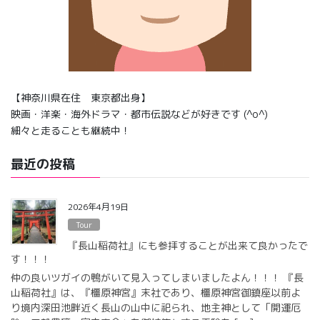
【神奈川県在住 東京都出身】
映画・洋楽・海外ドラマ・都市伝説などが好きです (^o^)
細々と走ることも継続中！
最近の投稿
2026年4月19日
Tour
『長山稲荷社』にも参拝することが出来て良かったで
す！！！
仲の良いツガイの鴨がいて見入ってしまいましたよん！！！ 『長
山稲荷社』は、『橿原神宮』末社であり、橿原神宮御鎮座以前よ
り境内深田池畔近く長山の山中に祀られ、地主神として「開運厄