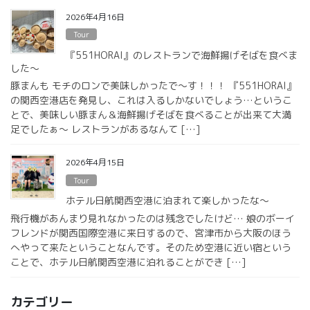
2026年4月16日
Tour
『551HORAI』のレストランで海鮮揚げそばを食べま
した〜
豚まんも モチのロンで美味しかったで〜す！！！ 『551HORAI』
の関西空港店を発見し、これは入るしかないでしょう…というこ
とで、美味しい豚まん＆海鮮揚げそばを食べることが出来て大満
足でしたぁ〜 レストランがあるなんて […]
2026年4月15日
Tour
ホテル日航関西空港に泊まれて楽しかったな〜
飛行機があんまり見れなかったのは残念でしたけど… 娘のボーイ
フレンドが関西国際空港に来日するので、宮津市から大阪のほう
へやって来たということなんです。そのため空港に近い宿という
ことで、ホテル日航関西空港に泊れることができ […]
カテゴリー