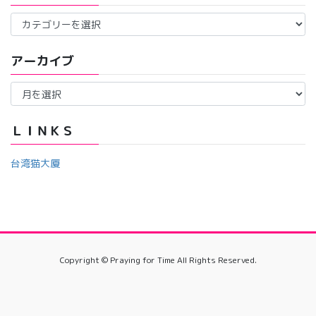
カ
テ
ゴ
アーカイブ
リ
ー
ア
ー
カ
イ
ＬＩＮＫＳ
ブ
台湾猫大厦
Copyright © Praying for Time All Rights Reserved.