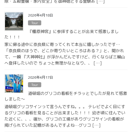
除・五穀豊穣・家内安全」を御神徳とする霊験あ […]
2026年4月18日
Tour
『橿原神宮』に参拝することが出来て感激しまし
た！！！
家に帰る途中に奈良県に寄ってくれて本当に嬉しかったです…
「奈良県のほうで、どこか寄りたいところはある？」と、聞かれ
て、一瞬 『大神神社』が浮かんだんですけど、行くならば三輪山
へ登拝したいので ちょっと無理かなとなり、、 […]
2026年4月17日
Tour
道頓堀のグリコの看板をチラッとでしたが見れて感激
しました〜
道頓堀グリコサインって言うんですね。。。 テレビでよく目にす
るグリコの看板を見ることが出来ました！！！ 幼き頃に住んでい
た近くに、、、確か、グリコの工場がありグリコサインの看板が
掲げられていた記憶があるんですよね⋯グリコ […]