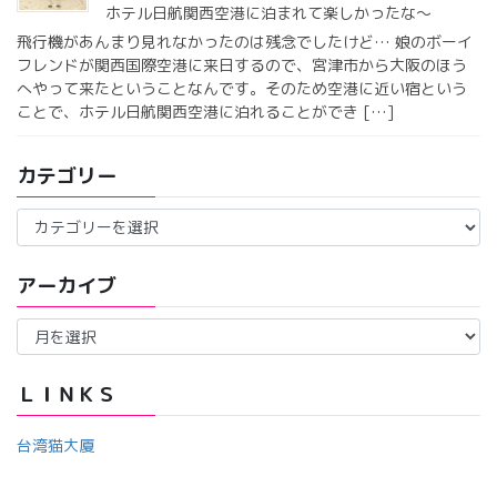
ホテル日航関西空港に泊まれて楽しかったな〜
飛行機があんまり見れなかったのは残念でしたけど… 娘のボーイ
フレンドが関西国際空港に来日するので、宮津市から大阪のほう
へやって来たということなんです。そのため空港に近い宿という
ことで、ホテル日航関西空港に泊れることができ […]
カテゴリー
カ
テ
ゴ
アーカイブ
リ
ー
ア
ー
カ
イ
ＬＩＮＫＳ
ブ
台湾猫大厦