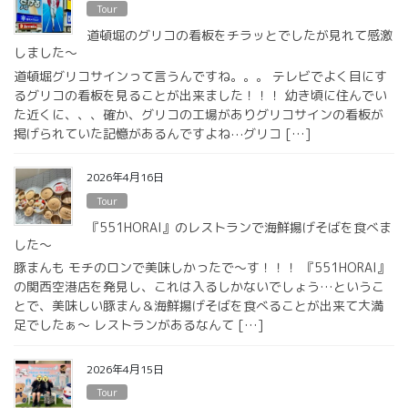
Tour
道頓堀のグリコの看板をチラッとでしたが見れて感激
しました〜
道頓堀グリコサインって言うんですね。。。 テレビでよく目にす
るグリコの看板を見ることが出来ました！！！ 幼き頃に住んでい
た近くに、、、確か、グリコの工場がありグリコサインの看板が
掲げられていた記憶があるんですよね⋯グリコ […]
2026年4月16日
Tour
『551HORAI』のレストランで海鮮揚げそばを食べま
した〜
豚まんも モチのロンで美味しかったで〜す！！！ 『551HORAI』
の関西空港店を発見し、これは入るしかないでしょう…というこ
とで、美味しい豚まん＆海鮮揚げそばを食べることが出来て大満
足でしたぁ〜 レストランがあるなんて […]
2026年4月15日
Tour