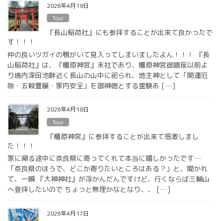
2026年4月19日
Tour
『長山稲荷社』にも参拝することが出来て良かったで
す！！！
仲の良いツガイの鴨がいて見入ってしまいましたよん！！！ 『長
山稲荷社』は、『橿原神宮』末社であり、橿原神宮御鎮座以前よ
り境内深田池畔近く長山の山中に祀られ、地主神として「開運厄
除・五穀豊穣・家内安全」を御神徳とする霊験あ […]
2026年4月18日
Tour
『橿原神宮』に参拝することが出来て感激しまし
た！！！
家に帰る途中に奈良県に寄ってくれて本当に嬉しかったです…
「奈良県のほうで、どこか寄りたいところはある？」と、聞かれ
て、一瞬 『大神神社』が浮かんだんですけど、行くならば三輪山
へ登拝したいので ちょっと無理かなとなり、、 […]
2026年4月17日