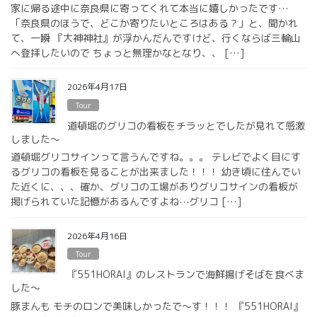
家に帰る途中に奈良県に寄ってくれて本当に嬉しかったです…
「奈良県のほうで、どこか寄りたいところはある？」と、聞かれ
て、一瞬 『大神神社』が浮かんだんですけど、行くならば三輪山
へ登拝したいので ちょっと無理かなとなり、、 […]
2026年4月17日
Tour
道頓堀のグリコの看板をチラッとでしたが見れて感激
しました〜
道頓堀グリコサインって言うんですね。。。 テレビでよく目にす
るグリコの看板を見ることが出来ました！！！ 幼き頃に住んでい
た近くに、、、確か、グリコの工場がありグリコサインの看板が
掲げられていた記憶があるんですよね⋯グリコ […]
2026年4月16日
Tour
『551HORAI』のレストランで海鮮揚げそばを食べま
した〜
豚まんも モチのロンで美味しかったで〜す！！！ 『551HORAI』