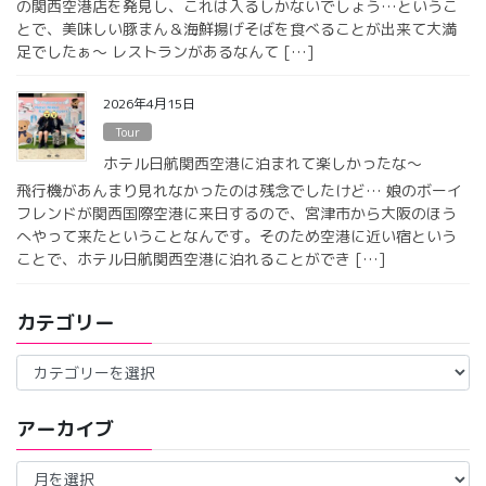
の関西空港店を発見し、これは入るしかないでしょう…というこ
とで、美味しい豚まん＆海鮮揚げそばを食べることが出来て大満
足でしたぁ〜 レストランがあるなんて […]
2026年4月15日
Tour
ホテル日航関西空港に泊まれて楽しかったな〜
飛行機があんまり見れなかったのは残念でしたけど… 娘のボーイ
フレンドが関西国際空港に来日するので、宮津市から大阪のほう
へやって来たということなんです。そのため空港に近い宿という
ことで、ホテル日航関西空港に泊れることができ […]
カテゴリー
カ
テ
ゴ
アーカイブ
リ
ー
ア
ー