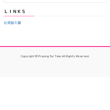
カ
イ
ＬＩＮＫＳ
ブ
台湾猫大厦
Copyright © Praying for Time All Rights Reserved.