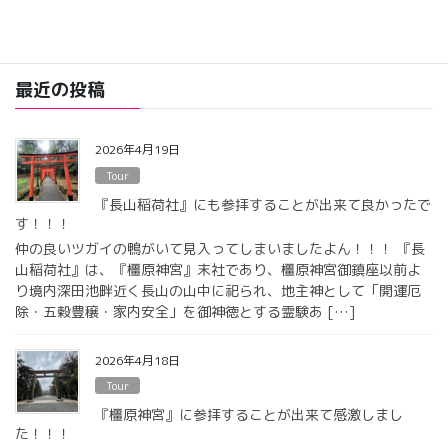
映画・洋楽・海外ドラマ・都市伝説などが好きです (^o^)
細々と走ることも継続中！
最近の投稿
2026年4月19日
Tour
『長山稲荷社』にも参拝することが出来て良かったで
す！！！
仲の良いツガイの鴨がいて見入ってしまいましたよん！！！ 『長
山稲荷社』は、『橿原神宮』末社であり、橿原神宮御鎮座以前よ
り境内深田池畔近く長山の山中に祀られ、地主神として「開運厄
除・五穀豊穣・家内安全」を御神徳とする霊験あ […]
2026年4月18日
Tour
『橿原神宮』に参拝することが出来て感激しまし
た！！！