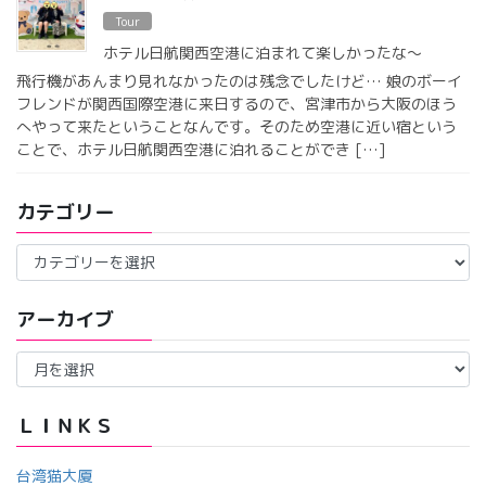
Tour
ホテル日航関西空港に泊まれて楽しかったな〜
飛行機があんまり見れなかったのは残念でしたけど… 娘のボーイ
フレンドが関西国際空港に来日するので、宮津市から大阪のほう
へやって来たということなんです。そのため空港に近い宿という
ことで、ホテル日航関西空港に泊れることができ […]
カテゴリー
カ
テ
ゴ
アーカイブ
リ
ー
ア
ー
カ
イ
ＬＩＮＫＳ
ブ
台湾猫大厦