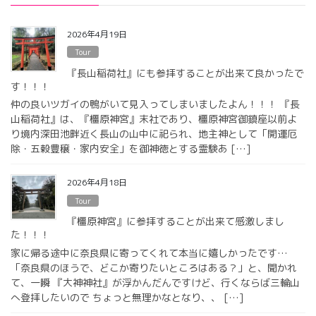
2026年4月19日
Tour
『長山稲荷社』にも参拝することが出来て良かったで
す！！！
仲の良いツガイの鴨がいて見入ってしまいましたよん！！！ 『長
山稲荷社』は、『橿原神宮』末社であり、橿原神宮御鎮座以前よ
り境内深田池畔近く長山の山中に祀られ、地主神として「開運厄
除・五穀豊穣・家内安全」を御神徳とする霊験あ […]
2026年4月18日
Tour
『橿原神宮』に参拝することが出来て感激しまし
た！！！
家に帰る途中に奈良県に寄ってくれて本当に嬉しかったです…
「奈良県のほうで、どこか寄りたいところはある？」と、聞かれ
て、一瞬 『大神神社』が浮かんだんですけど、行くならば三輪山
へ登拝したいので ちょっと無理かなとなり、、 […]