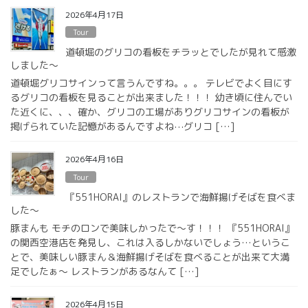
2026年4月17日
Tour
道頓堀のグリコの看板をチラッとでしたが見れて感激
しました〜
道頓堀グリコサインって言うんですね。。。 テレビでよく目にす
るグリコの看板を見ることが出来ました！！！ 幼き頃に住んでい
た近くに、、、確か、グリコの工場がありグリコサインの看板が
掲げられていた記憶があるんですよね⋯グリコ […]
2026年4月16日
Tour
『551HORAI』のレストランで海鮮揚げそばを食べま
した〜
豚まんも モチのロンで美味しかったで〜す！！！ 『551HORAI』
の関西空港店を発見し、これは入るしかないでしょう…というこ
とで、美味しい豚まん＆海鮮揚げそばを食べることが出来て大満
足でしたぁ〜 レストランがあるなんて […]
2026年4月15日