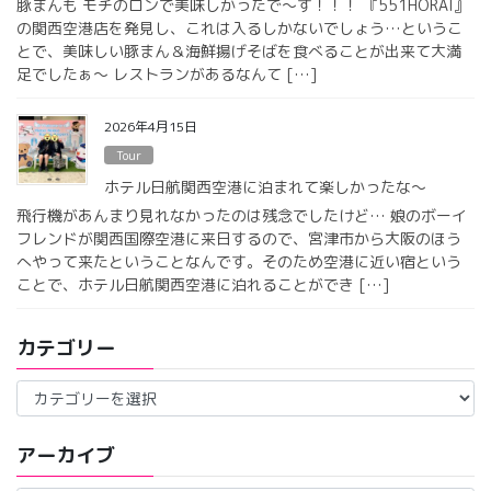
豚まんも モチのロンで美味しかったで〜す！！！ 『551HORAI』
の関西空港店を発見し、これは入るしかないでしょう…というこ
とで、美味しい豚まん＆海鮮揚げそばを食べることが出来て大満
足でしたぁ〜 レストランがあるなんて […]
2026年4月15日
Tour
ホテル日航関西空港に泊まれて楽しかったな〜
飛行機があんまり見れなかったのは残念でしたけど… 娘のボーイ
フレンドが関西国際空港に来日するので、宮津市から大阪のほう
へやって来たということなんです。そのため空港に近い宿という
ことで、ホテル日航関西空港に泊れることができ […]
カテゴリー
カ
テ
ゴ
アーカイブ
リ
ー
ア