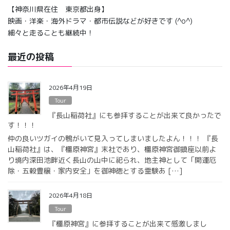
【神奈川県在住 東京都出身】
映画・洋楽・海外ドラマ・都市伝説などが好きです (^o^)
細々と走ることも継続中！
最近の投稿
2026年4月19日
Tour
『長山稲荷社』にも参拝することが出来て良かったで
す！！！
仲の良いツガイの鴨がいて見入ってしまいましたよん！！！ 『長
山稲荷社』は、『橿原神宮』末社であり、橿原神宮御鎮座以前よ
り境内深田池畔近く長山の山中に祀られ、地主神として「開運厄
除・五穀豊穣・家内安全」を御神徳とする霊験あ […]
2026年4月18日
Tour
『橿原神宮』に参拝することが出来て感激しまし