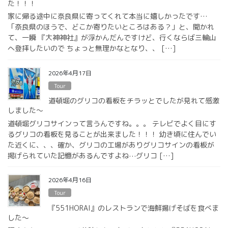
た！！！
家に帰る途中に奈良県に寄ってくれて本当に嬉しかったです…
「奈良県のほうで、どこか寄りたいところはある？」と、聞かれ
て、一瞬 『大神神社』が浮かんだんですけど、行くならば三輪山
へ登拝したいので ちょっと無理かなとなり、、 […]
2026年4月17日
Tour
道頓堀のグリコの看板をチラッとでしたが見れて感激
しました〜
道頓堀グリコサインって言うんですね。。。 テレビでよく目にす
るグリコの看板を見ることが出来ました！！！ 幼き頃に住んでい
た近くに、、、確か、グリコの工場がありグリコサインの看板が
掲げられていた記憶があるんですよね⋯グリコ […]
2026年4月16日
Tour
『551HORAI』のレストランで海鮮揚げそばを食べま
した〜