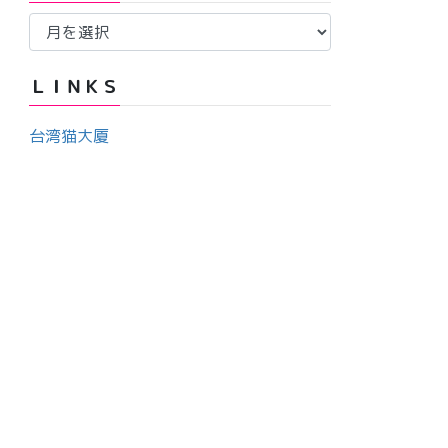
ア
ー
ー
カ
ＬＩＮＫＳ
イ
ブ
台湾猫大厦