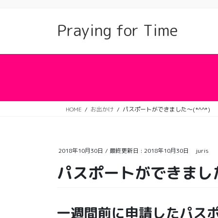
コ
ナ
ン
ビ
Praying for Time
テ
ゲ
ン
ー
ツ
シ
に
ョ
移
ン
動
に
移
動
HOME
お出かけ
パスポートができました〜(*^^*)
2018年10月30日
/ 最終更新日 :
2018年10月30日
juris
パスポートができました〜
一週間前に申請したパス