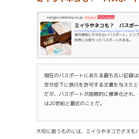
natgeo.nikkeibp.co.jp
4 Users
15 Pockets
ミイラやネコも？ パスポー
https://natgeo.nikkeibp.co.jp/atcl/news/
海外渡航に欠かせないパスポート。エジ
世界には変わったパスポートがある。
現在のパスポートにあたる最も古い記録は紀
世が臣下に旅行を許可する文書を与えたと
だが、パスポートが国際的に標準化され、
は20世紀と最近のことだ。
大切に扱うものには、ミイラやネコでさえも