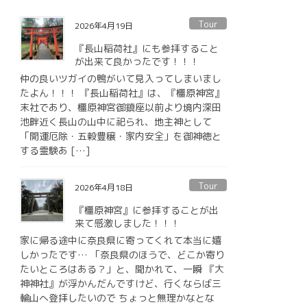
Tour
2026年4月19日
『長山稲荷社』にも参拝すること
が出来て良かったです！！！
仲の良いツガイの鴨がいて見入ってしまいまし
たよん！！！ 『長山稲荷社』は、『橿原神宮』
末社であり、橿原神宮御鎮座以前より境内深田
池畔近く長山の山中に祀られ、地主神として
「開運厄除・五穀豊穣・家内安全」を御神徳と
する霊験あ […]
Tour
2026年4月18日
『橿原神宮』に参拝することが出
来て感激しました！！！
家に帰る途中に奈良県に寄ってくれて本当に嬉
しかったです… 「奈良県のほうで、どこか寄り
たいところはある？」と、聞かれて、一瞬 『大
神神社』が浮かんだんですけど、行くならば三
輪山へ登拝したいので ちょっと無理かなとな