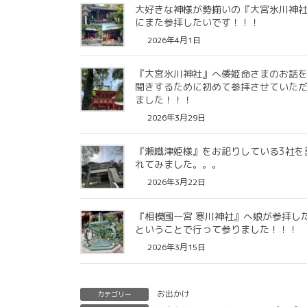
大好きな神様が勢揃いの『大宮氷川神
にまた参拝したいです！！！
2026年4月1日
『大宮氷川神社』へ倭姫命さまのお話
聞きするために初めて参拝させていた
ました！！！
2026年3月29日
『瀬織津姫様』をお祀りしている3社を
れてみました。。。
2026年3月22日
『相模國一宮 寒川神社』へ娘が参拝し
ということで行って参りました！！！
2026年3月15日
お出かけ
カテゴリー