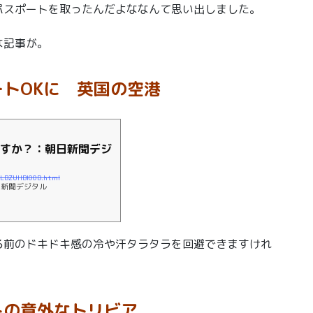
パスポートを取ったんだよななんて思い出しました。
な記事が。
トOKに 英国の空港
ですか？：朝日新聞デジ
X1LBZUHBI00B.html
日新聞デジタル
る前のドキドキ感の冷や汗タラタラを回避できますけれ
トの意外なトリビア