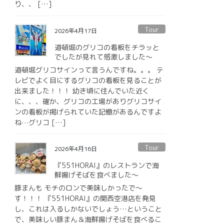
り、、 […]
Tour
2026年4月17日
道頓堀のグリコの看板をチラッと
でしたが見れて感激しました〜
道頓堀グリコサインって言うんですね。。。 テ
レビでよく目にするグリコの看板を見ることが
出来ました！！！ 幼き頃に住んでいた近く
に、、、確か、グリコの工場がありグリコサイ
ンの看板が掲げられていた記憶があるんですよ
ね⋯グリコ […]
Tour
2026年4月16日
『551HORAI』のレストランで海
鮮揚げそばを食べました〜
豚まんも モチのロンで美味しかったで〜
す！！！ 『551HORAI』の関西空港店を発見
し、これは入るしかないでしょう…ということ
で、美味しい豚まん＆海鮮揚げそばを食べるこ