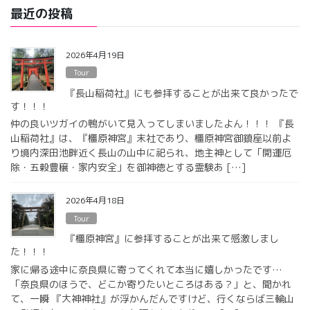
最近の投稿
2026年4月19日
Tour
『長山稲荷社』にも参拝することが出来て良かったで
す！！！
仲の良いツガイの鴨がいて見入ってしまいましたよん！！！ 『長
山稲荷社』は、『橿原神宮』末社であり、橿原神宮御鎮座以前よ
り境内深田池畔近く長山の山中に祀られ、地主神として「開運厄
除・五穀豊穣・家内安全」を御神徳とする霊験あ […]
2026年4月18日
Tour
『橿原神宮』に参拝することが出来て感激しまし
た！！！
家に帰る途中に奈良県に寄ってくれて本当に嬉しかったです…
「奈良県のほうで、どこか寄りたいところはある？」と、聞かれ
て、一瞬 『大神神社』が浮かんだんですけど、行くならば三輪山