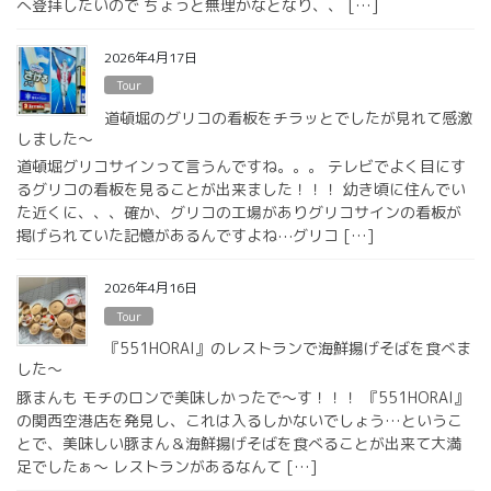
へ登拝したいので ちょっと無理かなとなり、、 […]
2026年4月17日
Tour
道頓堀のグリコの看板をチラッとでしたが見れて感激
しました〜
道頓堀グリコサインって言うんですね。。。 テレビでよく目にす
るグリコの看板を見ることが出来ました！！！ 幼き頃に住んでい
た近くに、、、確か、グリコの工場がありグリコサインの看板が
掲げられていた記憶があるんですよね⋯グリコ […]
2026年4月16日
Tour
『551HORAI』のレストランで海鮮揚げそばを食べま
した〜
豚まんも モチのロンで美味しかったで〜す！！！ 『551HORAI』
の関西空港店を発見し、これは入るしかないでしょう…というこ
とで、美味しい豚まん＆海鮮揚げそばを食べることが出来て大満
足でしたぁ〜 レストランがあるなんて […]